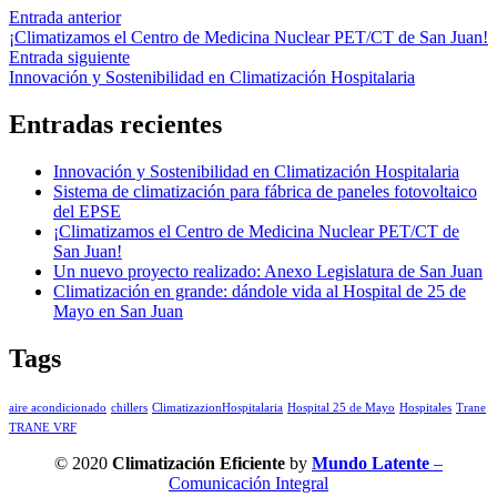
Entrada anterior
¡Climatizamos el Centro de Medicina Nuclear PET/CT de San Juan!
Entrada siguiente
Innovación y Sostenibilidad en Climatización Hospitalaria
Entradas recientes
Innovación y Sostenibilidad en Climatización Hospitalaria
Sistema de climatización para fábrica de paneles fotovoltaico
del EPSE
¡Climatizamos el Centro de Medicina Nuclear PET/CT de
San Juan!
Un nuevo proyecto realizado: Anexo Legislatura de San Juan
Climatización en grande: dándole vida al Hospital de 25 de
Mayo en San Juan
Tags
aire acondicionado
chillers
ClimatizazionHospitalaria
Hospital 25 de Mayo
Hospitales
Trane
TRANE VRF
© 2020
Climatización Eficiente
by
Mundo Latente
–
Comunicación Integral